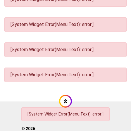
[System Widget Error(Menu.Text): error:]
[System Widget Error(Menu.Text): error:]
[System Widget Error(Menu.Text): error:]
[System Widget Error(Menu.Text): error:]
©
2026